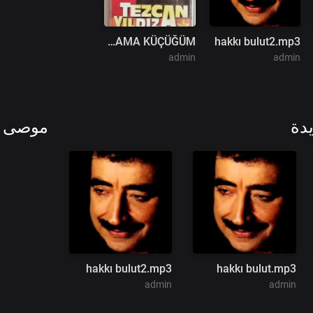
AĞLAMA KÜÇÜĞÜM
hakkı bulut2.mp3
admin
admin
دة
موصى ب
hakkı bulut2.mp3
hakkı bulut.mp3
admin
admin