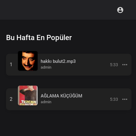
Bu Hafta En Popüler
hakkı bulut2.mp3
1
5:33
admin
AĞLAMA KÜÇÜĞÜM
2
5:33
admin