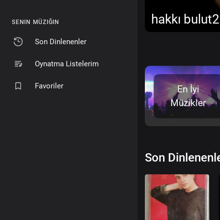
hakkı bulut
SENIN MÜZIĞIN
Son Dinlenenler
Oynatma Listelerim
Favoriler
En İyi
Müzikler
Son Dinlenenl