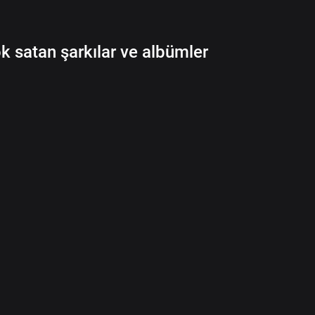
k satan şarkılar ve albümler
00
:
00
Blogla