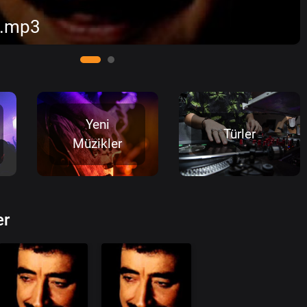
2.mp3
Yeni
Türler
Müzikler
er