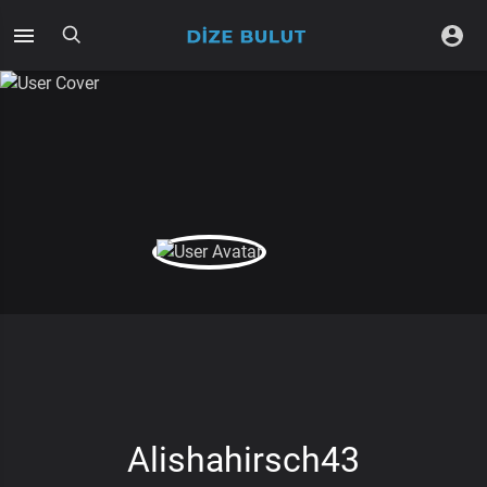
Alishahirsch43