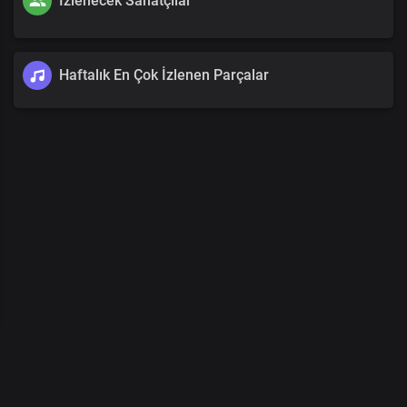
İzlenecek Sanatçılar
Haftalık En Çok İzlenen Parçalar
00
:
00
/
00
:
00