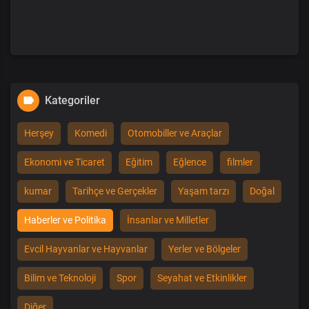
Kategoriler
Herşey
Komedi
Otomobiller ve Araçlar
Ekonomi ve Ticaret
Eğitim
Eğlence
filmler
kumar
Tarihçe ve Gerçekler
Yaşam tarzı
Doğal
Haberler ve Politika
İnsanlar ve Milletler
Evcil Hayvanlar ve Hayvanlar
Yerler ve Bölgeler
Bilim ve Teknoloji
Spor
Seyahat ve Etkinlikler
Diğer