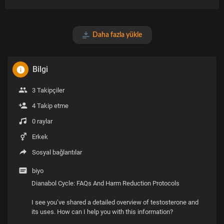
Daha fazla yükle
Bilgi
3 Takipçiler
4 Takip etme
0 raylar
Erkek
Sosyal bağlantılar
biyo
Dianabol Cycle: FAQs And Harm Reduction Protocols
I see you’ve shared a detailed overview of testosterone and
its uses. How can I help you with this information?