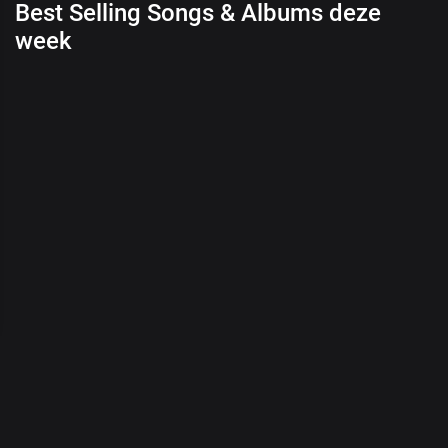
Best Selling Songs & Albums deze
week
00
:
00
/
00
:
00