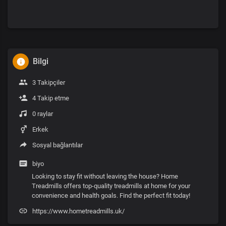
Bilgi
3 Takipçiler
4 Takip etme
0 raylar
Erkek
Sosyal bağlantılar
biyo
Looking to stay fit without leaving the house? Home
Treadmills offers top-quality treadmills at home for your
convenience and health goals. Find the perfect fit today!
https://www.hometreadmills.uk/