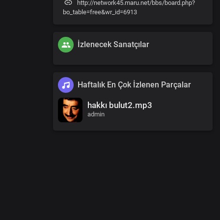
http://network45.maru.net/bbs/board.php?
bo_table=free&wr_id=6913
İzlenecek Sanatçılar
Haftalık En Çok İzlenen Parçalar
hakkı bulut2.mp3
admin