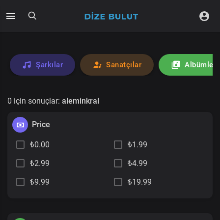
Şarkılar
Sanatçılar
Albümler
0 için sonuçlar:
aleminkral
Price
₺0.00
₺1.99
₺2.99
₺4.99
₺9.99
₺19.99