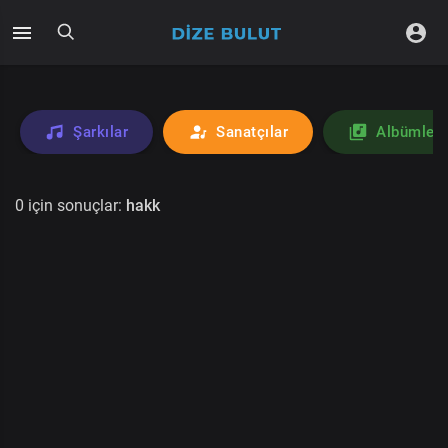
Şarkılar
Sanatçılar
Albümler
0 için sonuçlar:
hakk