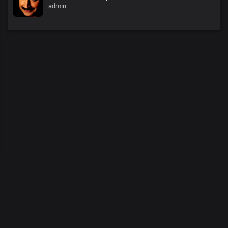
admin
00
:
00
/
00
:
00
© 2026 Demo Tasarım
Bloglar
•
DMCA
•
Hakkımızda
•
şartlar
•
İletişim
•
Gizlilik Politikası