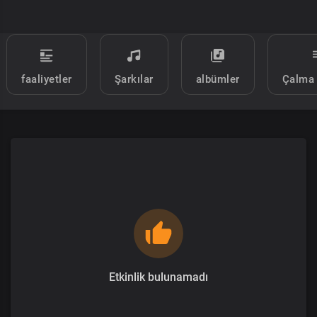
faaliyetler
Şarkılar
albümler
Çalma 
Etkinlik bulunamadı