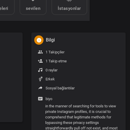
eleri
sevilen
İstasyonlar
Bilgi
1 Takipçiler
1 Takip etme
0 raylar
Erkek
Sosyal bağlantılar
biyo
in the manner of searching for tools to view
private Instagram profiles, it is crucial to
comprehend that legitimate methods for
bypassing these privacy settings
straightforwardly pull off not exist, and most