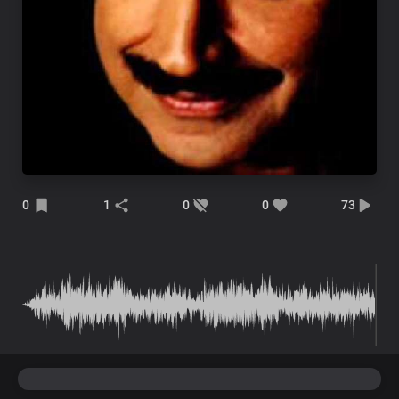
0
1
0
0
73