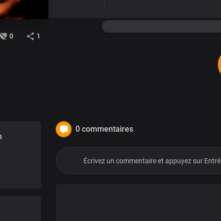
0
1
0 commentaires
n