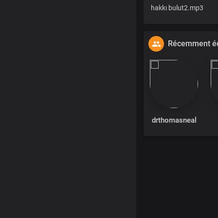
hakkı bulut2.mp3
Récemment éc
drthomasneal