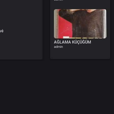
vé
AĞLAMA KÜÇÜĞÜM
admin