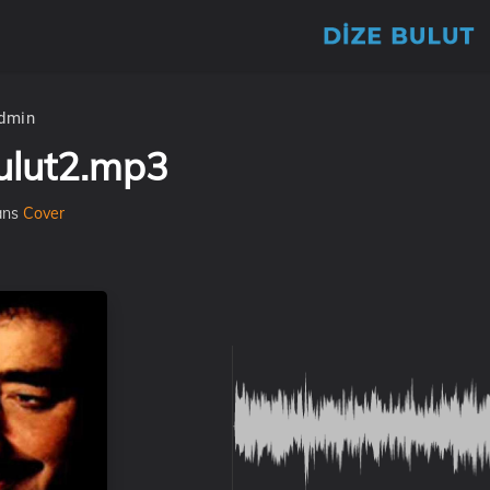
dmin
ulut2.mp3
ans
Cover