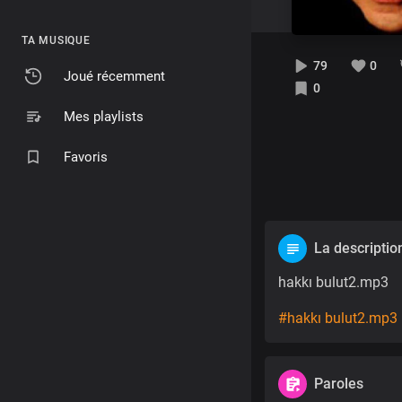
TA MUSIQUE
79
0
Joué récemment
0
Mes playlists
Favoris
La descriptio
hakkı bulut2.mp3
#hakkı bulut2.mp3
Paroles