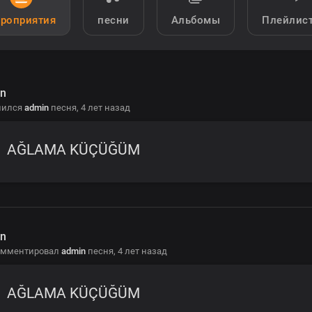
роприятия
песни
Альбомы
Плейлис
n
лился
admin
песня,
4 лет назад
AĞLAMA KÜÇÜĞÜM
n
омментировал
admin
песня,
4 лет назад
AĞLAMA KÜÇÜĞÜM