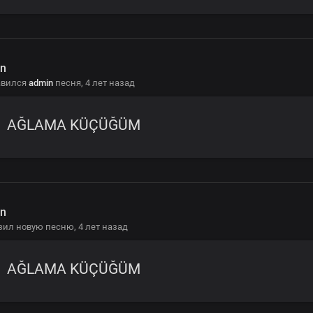
n
авился
admin
песня,
4 лет назад
AĞLAMA KÜÇÜĞÜM
n
зил новую песню,
4 лет назад
AĞLAMA KÜÇÜĞÜM