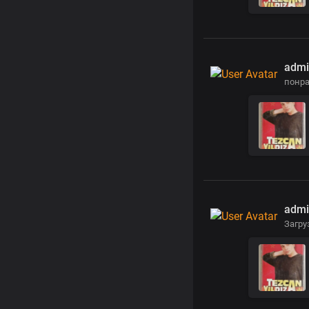
admi
понр
admi
Загру