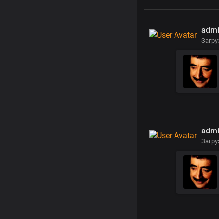
admi
Загру
admi
Загру