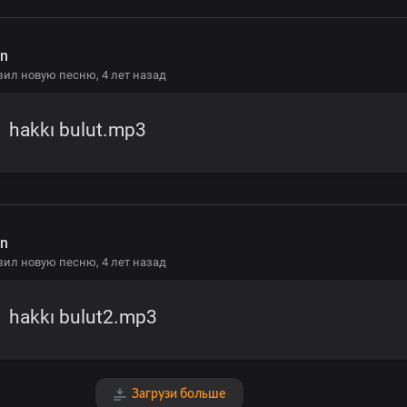
n
зил новую песню,
4 лет назад
hakkı bulut.mp3
n
зил новую песню,
4 лет назад
hakkı bulut2.mp3
Загрузи больше