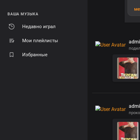
ме
ВАША МУЗЫКА
Недавно играл
Мои плейлисты
admi
поде
Избранные
admi
прок