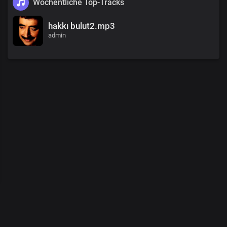
Wöchentliche Top-Tracks
hakkı bulut2.mp3
admin
00
:
00
/
00
:
00