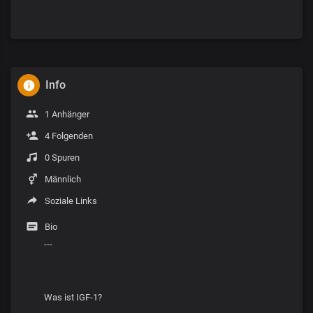
Info
1 Anhänger
4 Folgenden
0 Spuren
Männlich
Soziale Links
Bio
---
Was ist IGF-1?