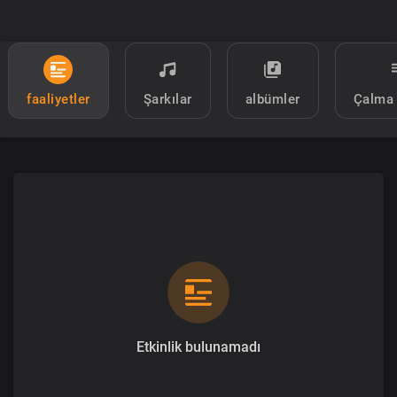
faaliyetler
Şarkılar
albümler
Çalma 
Etkinlik bulunamadı