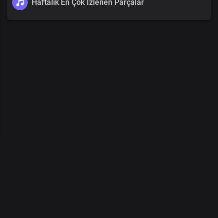
Haftalık En Çok İzlenen Parçalar
00
:
00
/
00
:
00
© 2026 Demo Tasarım
Bloglar
•
DMCA
•
Hakkımızda
•
şartlar
•
İletişim
•
Gizlilik Politikası
•
Turkish