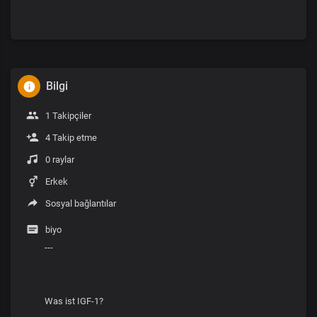
Bilgi
1 Takipçiler
4 Takip etme
0 raylar
Erkek
Sosyal bağlantılar
biyo
---
Was ist IGF-1?