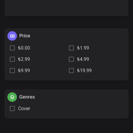
Price
₺0.00
₺1.99
₺2.99
₺4.99
₺9.99
₺19.99
Genres
Cover